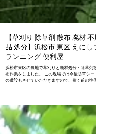
【草刈り 除草剤 散布 廃材 不用
品 処分】浜松市 東区 えにしプ
ランニング 便利屋
浜松市東区の農地で草刈りと廃材処分・除草剤散
布作業をしました。 この現場では今後防草シート
の敷設もさせていただきますので、敷く前の準備
として除草剤散布を数回させていただきます。 毎
年の雑草でお困りの方は便利屋えにしへご相談く
ださい。 えにしプランニング...