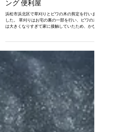
【草刈り 剪定 枝打ち 草刈り】
浜松市 浜北区 えにしプランニ
ング 便利屋
浜松市浜北区で草刈りとビワの木の剪定を行いま
した。 草刈りはお宅の裏の一部を行い、ビワの木
は大きくなりすぎて家に接触していたため、かな
り強めの枝打ちを行いました。 お客様には大変喜
んでいただけました。 えにしプランニング 浜松
市・磐田市・袋井市・掛川市・湖西市 ...