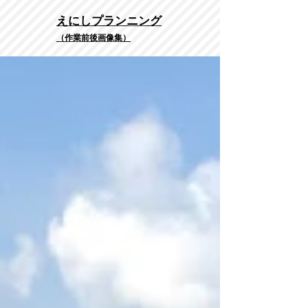
​えにしプランニング
（作業前後画像集）