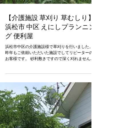
【介護施設 草刈り 草むしり】
浜松市 中区 えにしプランニン
グ 便利屋
浜松市中区の介護施設様で草刈りを行いました。
昨年もご依頼いただいた施設でしてリピーターの
お客様です。 砂利敷きですので深く刈れませんが
この程度の仕上がりです。 雑草でお困りの方は是
非便利屋えにしにご相談ください。 えにしプラン
ニング 浜松市・磐田市・袋井市・掛川市・湖西
市...