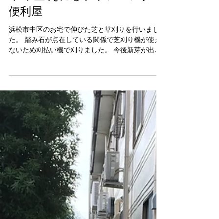
【空き家 草刈り 芝刈り】浜松
市 中区 えにしプランニング
便利屋
浜松市中区のお宅で伸びた芝と草刈りを行いまし
た。 踏み石が点在している関係で芝刈り機が使え
ないため刈払い機で刈りました。 今後新芽が出て
くればまた青々とした芝になると思います。 えに
しプランニング 浜松市・磐田市・袋井市・掛川
市・湖西市 フリーコール...