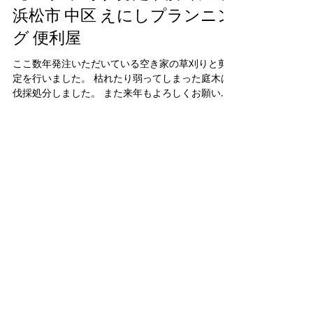
【空家 草刈り 剪定 伐採 管理】
浜松市 中区 えにしプランニン
グ 便利屋
ここ数年発注いただいている空き家の草刈りと剪
定を行いました。 枯れたり弱ってしまった庭木は
伐採処分しました。 また来年もよろしくお願いい
たします！ えにしプランニング 浜松市・磐田市・