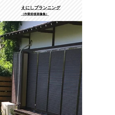
​えにしプランニング
（作業前後画像集）