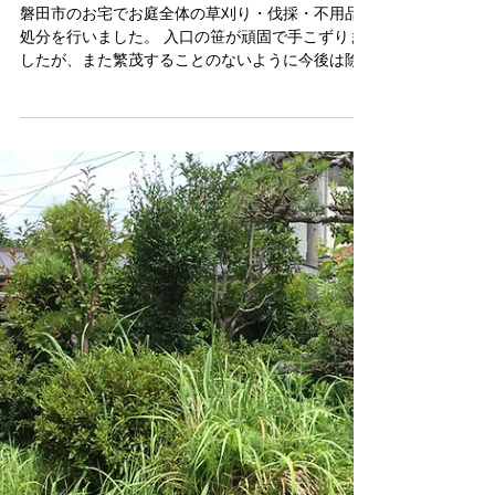
【伐採 草刈り 廃材 不用品 資材
処分】磐田市 えにしプランニ
ング 便利屋
磐田市のお宅でお庭全体の草刈り・伐採・不用品
処分を行いました。 入口の笹が頑固で手こずりま
したが、また繁茂することのないように今後は除
草剤での管理をお勧めします。 また、散在してい
た不用品、園芸資材等の処分も行いスッキリした
お庭に生まれ変わりました！ えにしプランニン
グ...