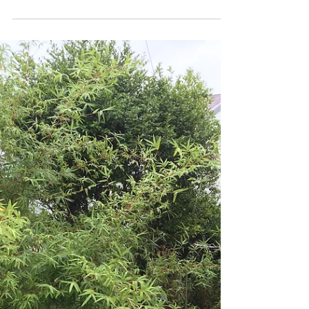
【剪定 畑 家庭菜園 草刈り 草
むしり】浜松市 西区 えにしプ
ランニング
浜松市西区のお宅で家庭菜園や庭の草刈りと庭木
の剪定を行いました。 事故防止のため、隣接する
カーディーラーさんの休業日に実施。 集めた園芸
資材は後日処分させていただく予定です。 えにし
プランニング 浜松市・磐田市・袋井市・掛川市・
湖西市 フリーコール...