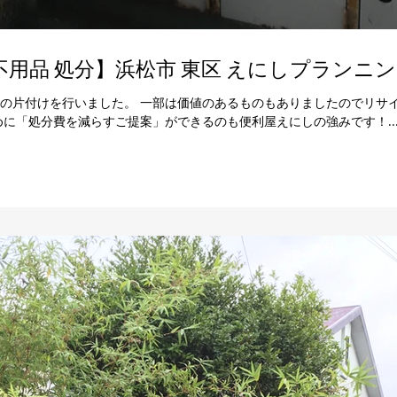
【事務所 片付け ゴミ 不用品 処分】浜松市 東区 え
の片付けを行いました。 一部は価値のあるものもありましたのでリサ
めに「処分費を減らすご提案」ができるのも便利屋えにしの強みです！..