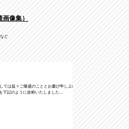
後画像集）
市など
ましては益々ご隆盛のこととお慶び申し上げ
を下記のように改称いたしました...