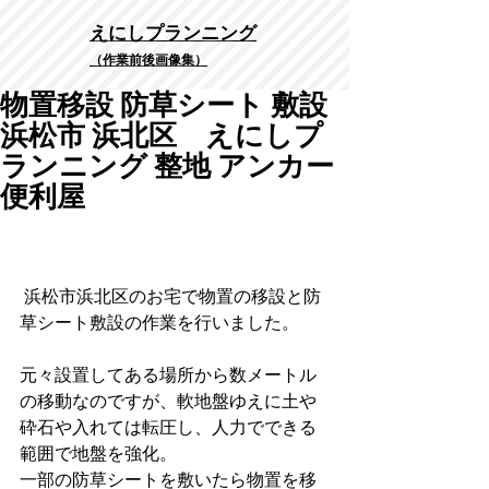
​えにしプランニング
（作業前後画像集）
物置移設 防草シート 敷設
浜松市 浜北区 えにしプ
ランニング 整地 アンカー
便利屋
 浜松市浜北区のお宅で物置の移設と防
草シート敷設の作業を行いました。
元々設置してある場所から数メートル
の移動なのですが、軟地盤ゆえに土や
砕石や入れては転圧し、人力でできる
範囲で地盤を強化。
一部の防草シートを敷いたら物置を移