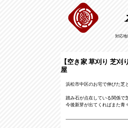
対応地
【空き家 草刈り 芝刈
屋
浜松市中区のお宅で伸びた芝
踏み石が点在している関係で
今後新芽が出てくればまた青