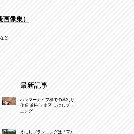
後画像集）
市など
最新記事
ハンマーナイフ機での草刈り
作業 浜松市 南区 えにしプラン
ニング
えにしプランニングは「草刈