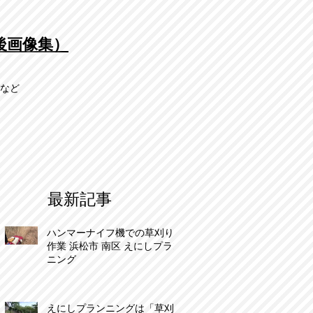
後画像集）
市など
最新記事
ハンマーナイフ機での草刈り
作業 浜松市 南区 えにしプラン
ニング
えにしプランニングは「草刈