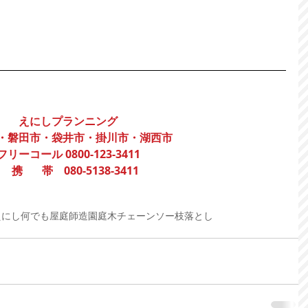
えにしプランニング
・磐田市・袋井市・掛川市・湖西市
フリーコール 0800-123-3411
     携　   帯    080-5138-3411
えにし
何でも屋
庭師
造園
庭木
チェーンソー
枝落とし