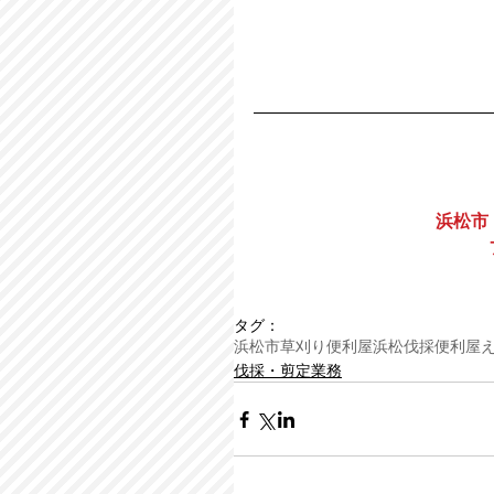
浜松市
タグ：
浜松市
草刈り
便利屋
浜松
伐採
便利屋
伐採・剪定業務