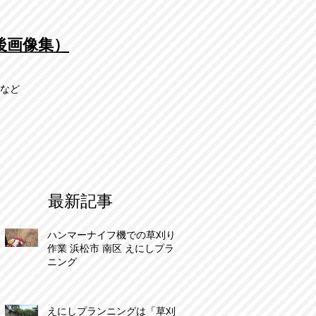
後画像集）
市など
最新記事
ハンマーナイフ機での草刈り
作業 浜松市 南区 えにしプラン
ニング
えにしプランニングは「草刈