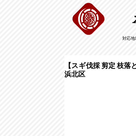
対応地
【スギ伐採 剪定 枝落
浜北区