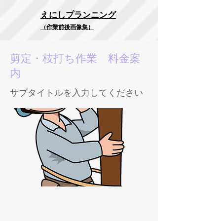
​えにしプランニング
（作業前後画像集）
剪定・枝打ち作業 料金案
内
サブタイトルを入力してください